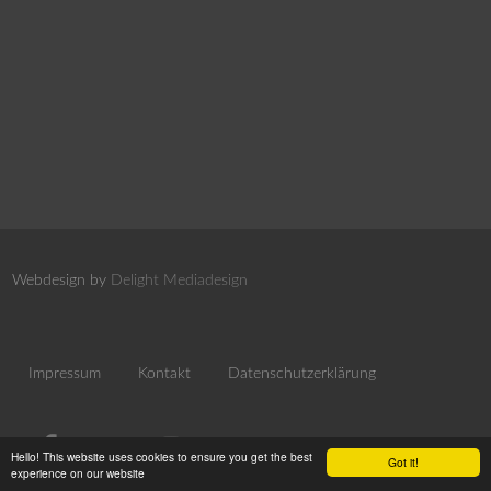
Webdesign by
Delight Mediadesign
Impressum
Kontakt
Datenschutzerklärung
Hello! This website uses cookies to ensure you get the best
Got it!
experience on our website