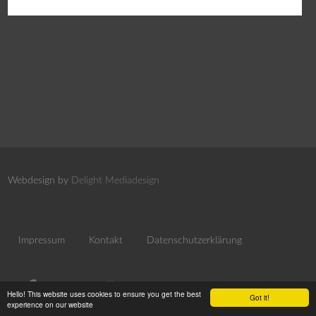
Webdesign by
Delight Mediadesign
Impressum
Kontakt
Datenschutzerklärung
Hello! This website uses cookies to ensure you get the best
Got it!
experience on our website