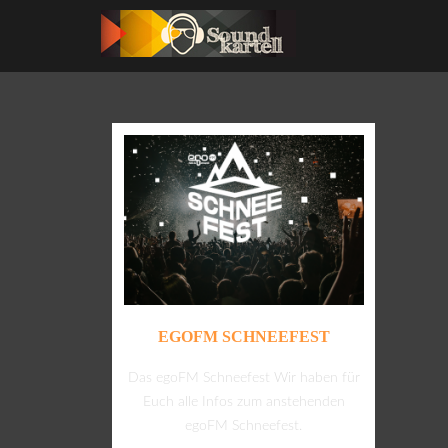
EGOFM SCHNEEFEST
Das egoFM Schneefest Wir haben für
Euch alle Infos zum anstehenden
egoFM Schneefest.