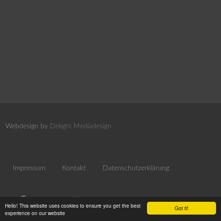
Webdesign by
Delight Mediadesign
Impressum
Kontakt
Datenschutzerklärung
Hello! This website uses cookies to ensure you get the best
Got it!
experience on our website