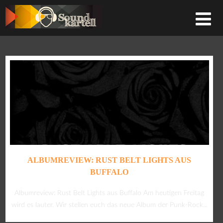
ALBUMREVIEW: RUST BELT LIGHTS AUS
BUFFALO
Albumreview: Rust Belt Lights aus Buffalo Am heutigen Freitag
wird es lauter. Wir stellen euch das neue Album der Punk-Rock...