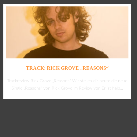
TRACK: RICK GROVE „REASONS“
Trackreview Rick Grove „Reasons“ Wir stellen dir heute die neue
Single „Reasons“ von Rick Grove im Review vor. Er ist halb...