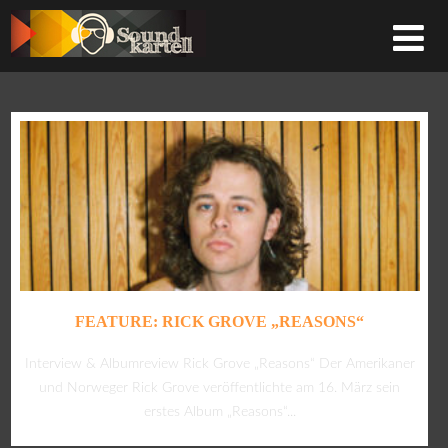
FEATURE: RICK GROVE „REASONS“
Interview & Albumreview Rick Grove „Reasons“ Der Amerikaner
und Norweger Rick Grove veröffentlichte am 16. März sein
erstes Album „Reasons“...