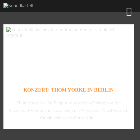
KONZERT: THOM YORKE IN BERLIN
Thom Yorke live im Tempodrom Letzten Freitag war der
Radiohead-Frontmann zusammen mit Produzent Nigel Godrich
für ein exklusives Konzert im...