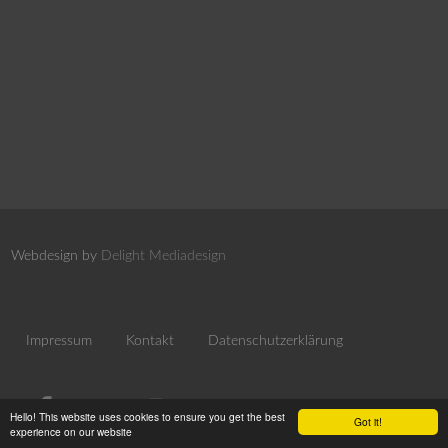
Webdesign by
Delight Mediadesign
Impressum
Kontakt
Datenschutzerklärung
Hello! This website uses cookies to ensure you get the best
Got it!
experience on our website