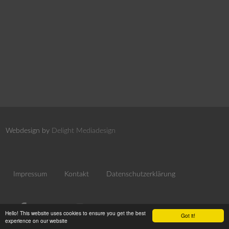
Webdesign by
Delight Mediadesign
Impressum
Kontakt
Datenschutzerklärung
Hello! This website uses cookies to ensure you get the best
Got it!
experience on our website