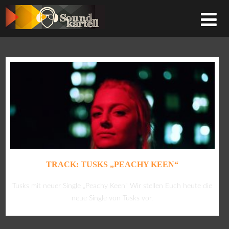
TRACK: TUSKS „PEACHY KEEN“
Tusks mit neuer Single „Peachy Keen“ Wir stellen Euch heute die
neue Single von Tusks vor.