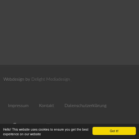
Webdesign by
Delight Mediadesign
Impressum
Kontakt
Datenschutzerklärung
Hello! This website uses cookies to ensure you get the best
Got it!
experience on our website