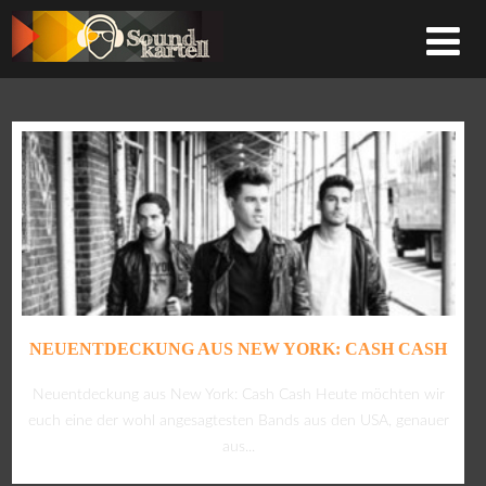
NEUENTDECKUNG AUS NEW YORK: CASH CASH
Neuentdeckung aus New York: Cash Cash Heute möchten wir
euch eine der wohl angesagtesten Bands aus den USA, genauer
aus...