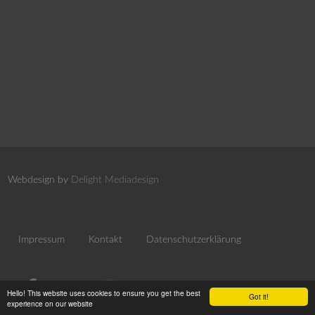
Webdesign by
Delight Mediadesign
Impressum
Kontakt
Datenschutzerklärung
Hello! This website uses cookies to ensure you get the best
Got it!
experience on our website