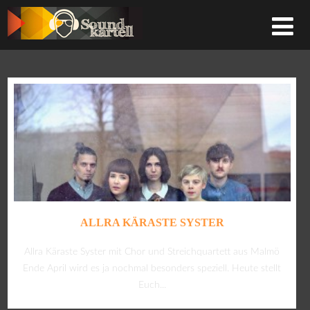
ALLRA KÄRASTE SYSTER
Allra Käraste Syster mit Chor und Streichquartett aus Malmö
Ende April wird es ja nochmal besonders speziell. Heute stellt
Euch...