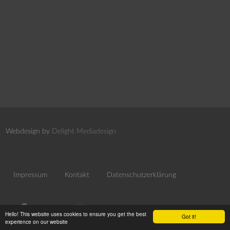
Webdesign by
Delight Mediadesign
Impressum
Kontakt
Datenschutzerklärung
Hello! This website uses cookies to ensure you get the best
Got it!
experience on our website