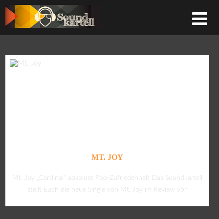
MT. JOY
Mt. Joy „Cardinal“ absolute Pop-Zufriedenheit Das Soundkartell
stellt Euch die neue Single von Mt. Joy im Review vor.