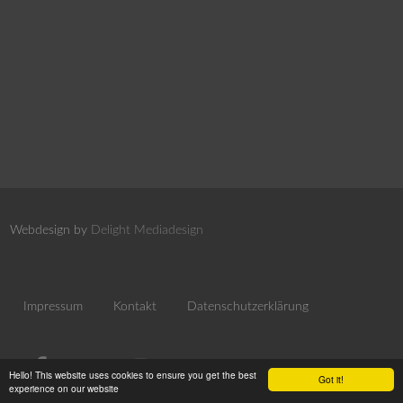
Webdesign by
Delight Mediadesign
Impressum
Kontakt
Datenschutzerklärung
Hello! This website uses cookies to ensure you get the best
Got it!
experience on our website