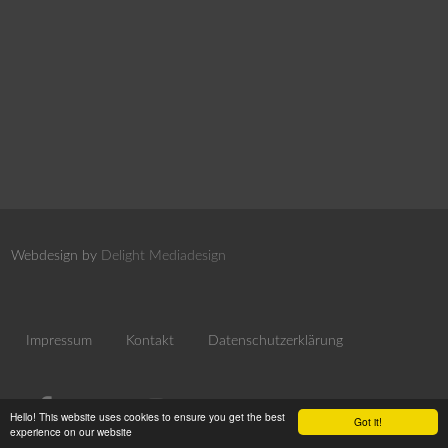
Webdesign by
Delight Mediadesign
Impressum
Kontakt
Datenschutzerklärung
Hello! This website uses cookies to ensure you get the best
Got it!
experience on our website