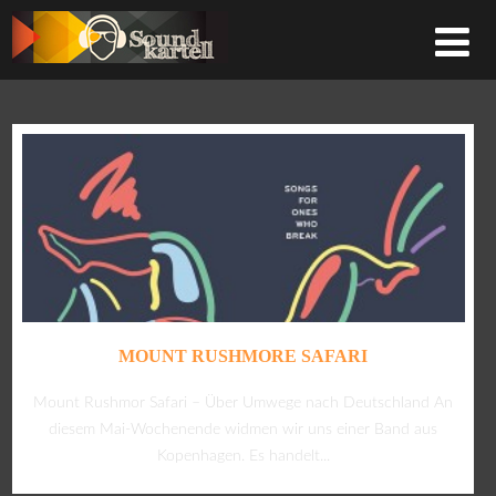
MOUNT RUSHMORE SAFARI
Mount Rushmor Safari – Über Umwege nach Deutschland An
diesem Mai-Wochenende widmen wir uns einer Band aus
Kopenhagen. Es handelt...