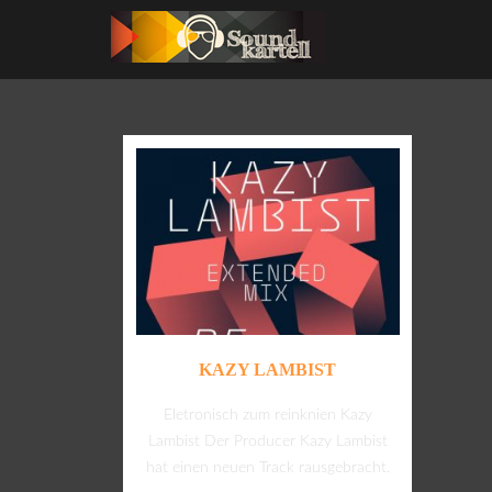
KAZY LAMBIST
Eletronisch zum reinknien Kazy
Lambist Der Producer Kazy Lambist
hat einen neuen Track rausgebracht.