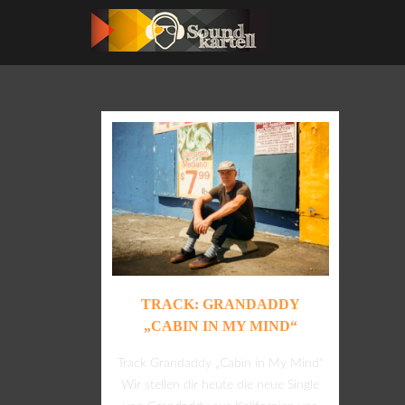
TRACK: GRANDADDY
„CABIN IN MY MIND“
Track Grandaddy „Cabin in My Mind“
Wir stellen dir heute die neue Single