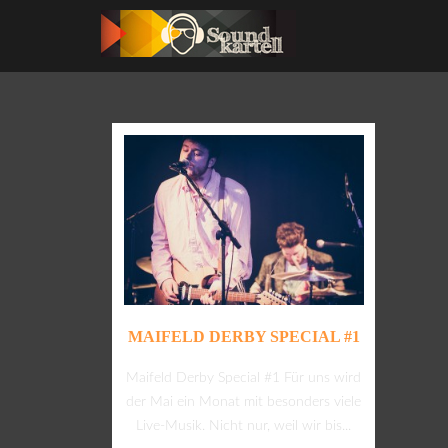
MAIFELD DERBY SPECIAL #1
Maifeld Derby Special #1 Für uns wird
der Mai ein Monat mit besonders viele
Live-Musik. Nicht nur, weil wir bis...