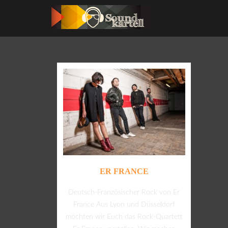
ER FRANCE
Deutsch-Französischer Rock von Er
France Aus Lyon und Düsseldorf
möchten wir Euch das Rock-Quartett