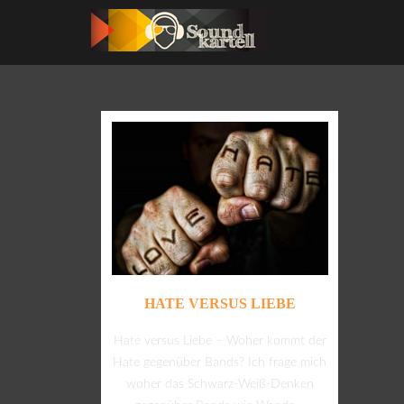
HATE VERSUS LIEBE
Hate versus Liebe – Woher kommt der
Hate gegenüber Bands? Ich frage mich
woher das Schwarz-Weiß-Denken