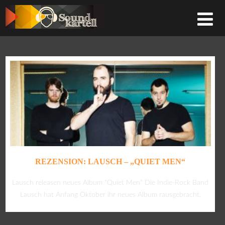
REZENSION: LAUSCH – „QUIET MEN“
Lausch releasen neues Album “Quiet Men” Die Indie-Rock Band
Lausch hat Anfang Oktober ihr neues Album rausgebracht.