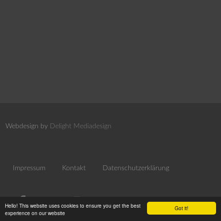
Webdesign by
Delight Mediadesign
Impressum
Kontakt
Datenschutzerklärung
Hello! This website uses cookies to ensure you get the best
Got it!
experience on our website