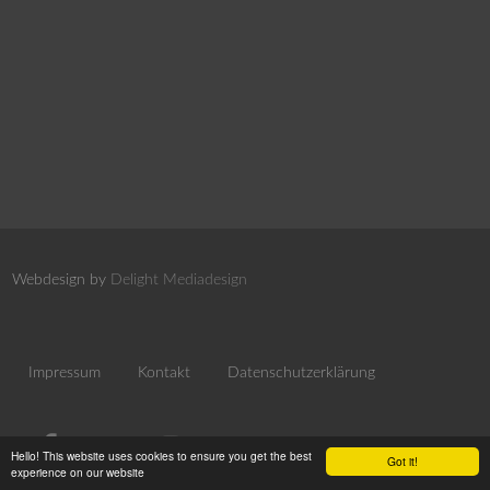
Webdesign by
Delight Mediadesign
Impressum
Kontakt
Datenschutzerklärung
Hello! This website uses cookies to ensure you get the best
Got it!
experience on our website