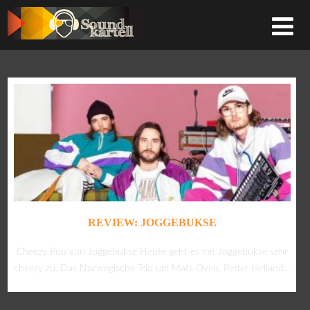
REVIEW: JOGGEBUKSE
Cheezy Pop von Joggebukse Heute geht es mit Joggebukse sehr
cheezy zu. Das Norwegische Trio um Mats Oven, Petter Helland...