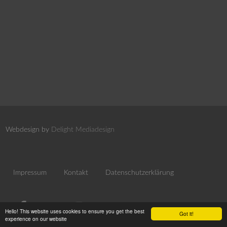
Webdesign by
Delight Mediadesign
Impressum
Kontakt
Datenschutzerklärung
Hello! This website uses cookies to ensure you get the best
Got it!
experience on our website