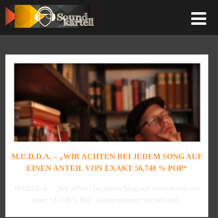
M.U.D.D.A. – „WIR ACHTEN BEI JEDEM SONG AUF
EINEN ANTEIL VON EXAKT 56,748 % POP“
M.U.D.D.A. – „Wir achten bei jedem Song auf einen Anteil von
exakt 56,748 % Pop“ Heute begeben wir uns mal...