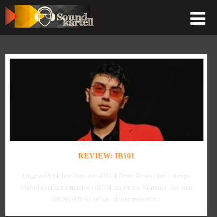
REVIEW: IB101
Ungewöhnlicher Pop von iB101 Fette Beats und schräge
Melodieverläufe machen iB101 zu einem Künstler, der den
WOW-Effekt schon sicher gebucht...