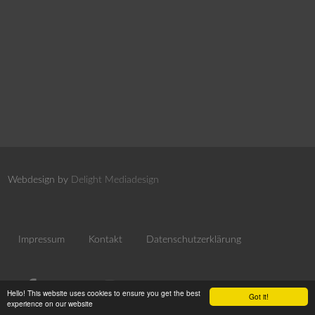
Webdesign by
Delight Mediadesign
Impressum
Kontakt
Datenschutzerklärung
Hello! This website uses cookies to ensure you get the best
Got it!
experience on our website