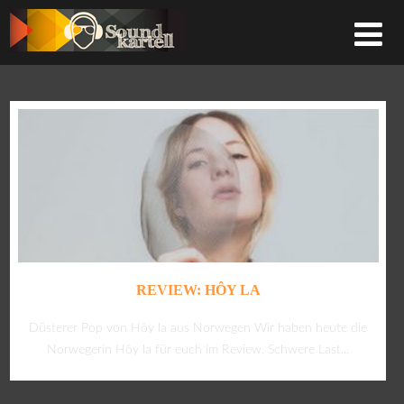
REVIEW: HÔY LA
Düsterer Pop von Hôy la aus Norwegen Wir haben heute die
Norwegerin Hôy la für euch im Review. Schwere Last...