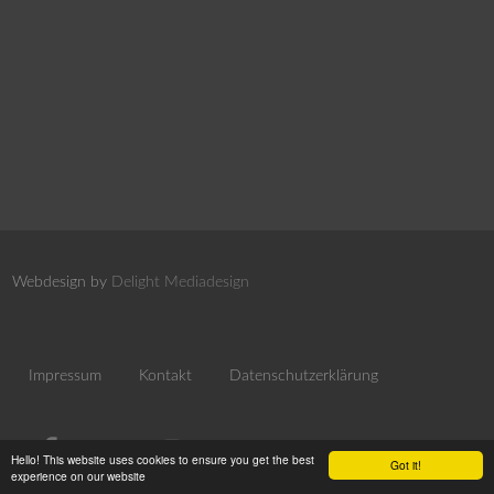
Webdesign by
Delight Mediadesign
Impressum
Kontakt
Datenschutzerklärung
Hello! This website uses cookies to ensure you get the best
Got it!
experience on our website