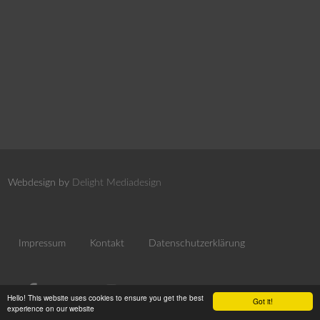
Webdesign by
Delight Mediadesign
Impressum
Kontakt
Datenschutzerklärung
Hello! This website uses cookies to ensure you get the best
Got it!
experience on our website