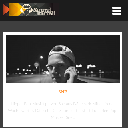
SNE
Hipper Pop-Musiktipp von Sne aus Dänemark Mitten in der
Woche wird es Dänisch. Das Soundkartell stellt Euch den Pop-
Musiker Sne...