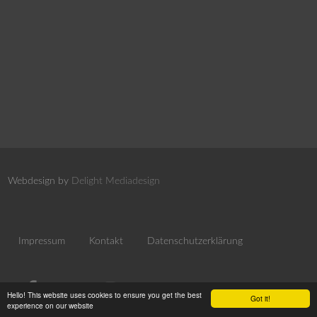
Webdesign by
Delight Mediadesign
Impressum
Kontakt
Datenschutzerklärung
Hello! This website uses cookies to ensure you get the best
Got it!
experience on our website