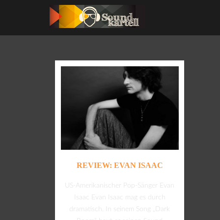
REVIEW: EVAN ISAAC
US-Amerikanischer Pop-Sänger Evan
Isaac Evan Isaac mag es durch
dramatisch. In seinem Song „Dark