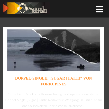
DOPPEL-SINGLE: „SUGAR | FAITH“ VON
FORKUPINES
Ordentlich Druck aus Braunschweig: Forkupines präsentieren
Doppel-Single „Sugar | Faith“ Redakteur Wolfgang Baustian ist für
das Soundkartell über diese musikalische...