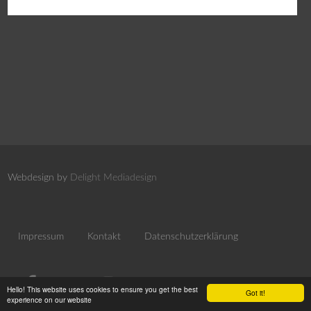
Webdesign by
Delight Mediadesign
Impressum
Kontakt
Datenschutzerklärung
Hello! This website uses cookies to ensure you get the best
Got it!
experience on our website