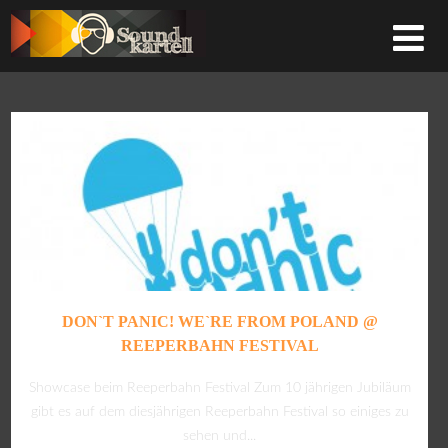
DON`T PANIC! WE`RE FROM POLAND @
REEPERBAHN FESTIVAL
Showcase beim Reeperbahn Festival Zum 10 jährigen Jubiläum
gibt es auf dem diesjährigen Reeperbahn Festival so einiges zu
sehen und...