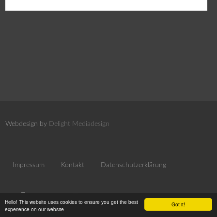
Webdesign by
Delight Mediadesign
Impressum
Kontakt
Datenschutzerklärung
Hello! This website uses cookies to ensure you get the best
Got it!
experience on our website