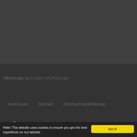
Webdesign by
Delight Mediadesign
Impressum
Kontakt
Datenschutzerklärung
Hello! This website uses cookies to ensure you get the best
Got it!
experience on our website