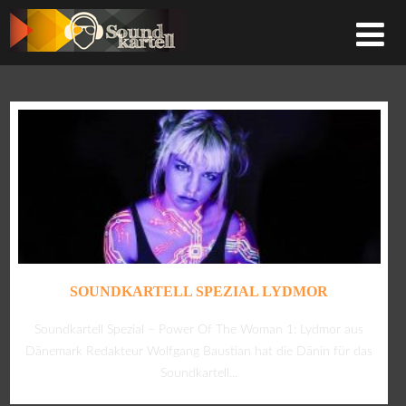
SOUNDKARTELL SPEZIAL LYDMOR
Soundkartell Spezial – Power Of The Woman 1: Lydmor aus
Dänemark Redakteur Wolfgang Baustian hat die Dänin für das
Soundkartell...