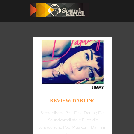
REVIEW: DARLING
Schwedische Pop-Diva Darling Das
Soundkartell stellt Euch die
Schwedische Pop-Musikerin Darlin im