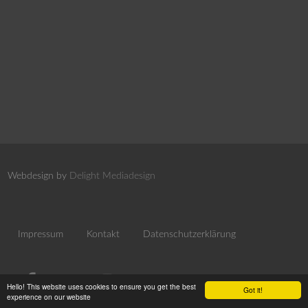
Webdesign by
Delight Mediadesign
Impressum
Kontakt
Datenschutzerklärung
Hello! This website uses cookies to ensure you get the best
Got it!
experience on our website