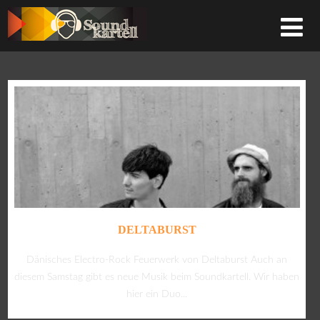
DELTABURST
Dänisches Electro-Rock Feuerwerk von Deltaburst Auch an
diesem Samstag gibt es neue Musik beim Soundkartell. Wir haben
hier ein Duo...