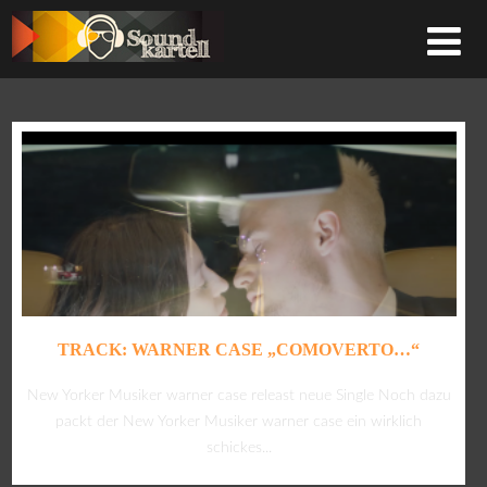
TRACK: WARNER CASE „COMOVERTO…“
New Yorker Musiker warner case releast neue Single Noch dazu
packt der New Yorker Musiker warner case ein wirklich
schickes...