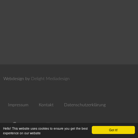
Webdesign by
Delight Mediadesign
Impressum
Kontakt
Datenschutzerklärung
Hello! This website uses cookies to ensure you get the best
Got it!
experience on our website