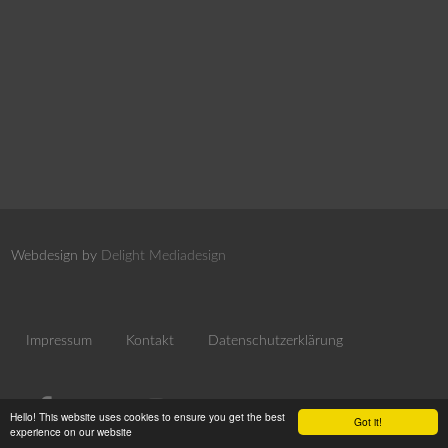
Webdesign by
Delight Mediadesign
Impressum
Kontakt
Datenschutzerklärung
Hello! This website uses cookies to ensure you get the best
Got it!
experience on our website