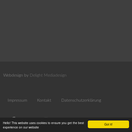
Webdesign by
Delight Mediadesign
Impressum
Kontakt
Datenschutzerklärung
Hello! This website uses cookies to ensure you get the best
Got it!
experience on our website