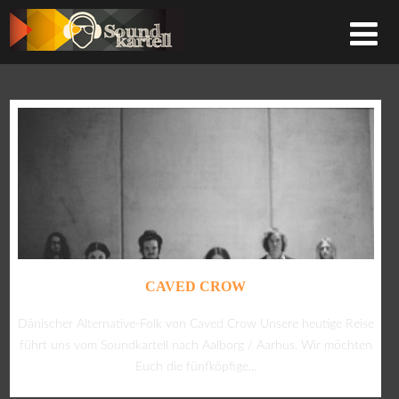
CAVED CROW
Dänischer Alternative-Folk von Caved Crow Unsere heutige Reise
führt uns vom Soundkartell nach Aalborg / Aarhus. Wir möchten
Euch die fünfköpfige...