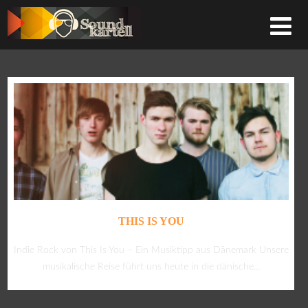
THIS IS YOU
Indie Rock von This Is You – Ein Musiktipp aus Dänemark Unsere
musikalische Reise führt uns heute in die dänische...