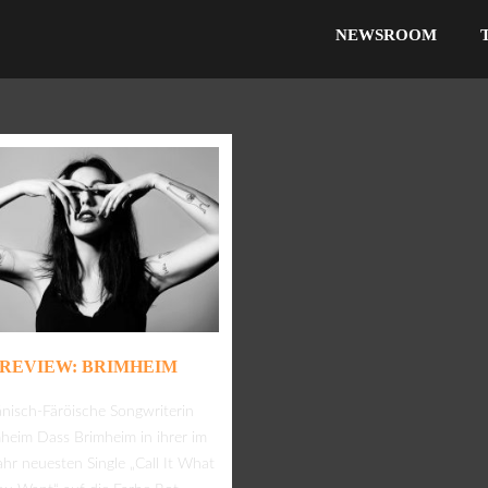
NEWSROOM
REVIEW: BRIMHEIM
nisch-Färöische Songwriterin
heim Dass Brimheim in ihrer im
ahr neuesten Single „Call It What