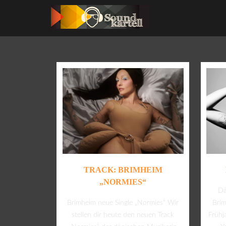
TRACK: BRIMHEIM
„NORMIES“
Dä
Brimheim neue Single „Normies“ Wir
Brim
stellen dir heute den neuen Track
Frühj