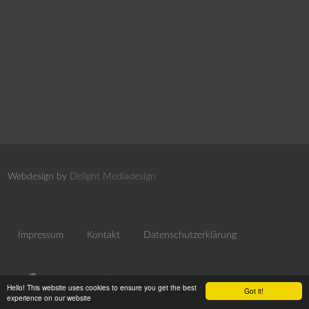
Webdesign by
Delight Mediadesign
Impressum
Kontakt
Datenschutzerklärung
Hello! This website uses cookies to ensure you get the best
Got it!
experience on our website