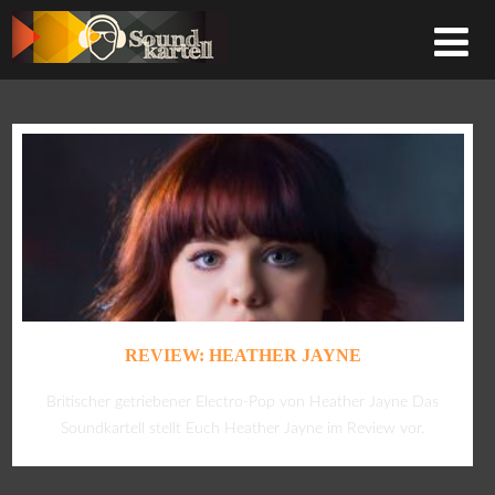
REVIEW: HEATHER JAYNE
Britischer getriebener Electro-Pop von Heather Jayne Das
Soundkartell stellt Euch Heather Jayne im Review vor.