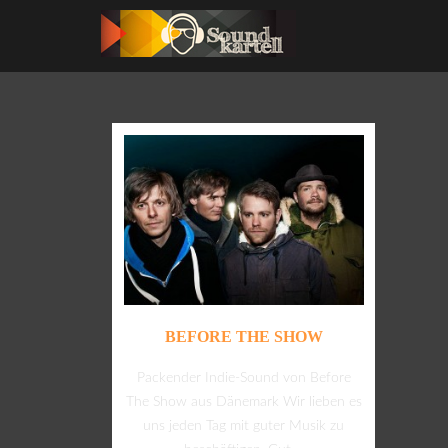
BEFORE THE SHOW
Packender Indie-Sound von Before
The Show aus Dänemark Wir lieben es
uns jeden Tag mit guter Musik zu