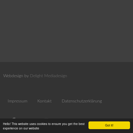
Webdesign by
Delight Mediadesign
Impressum
Kontakt
Datenschutzerklärung
Hello! This website uses cookies to ensure you get the best
Got it!
experience on our website