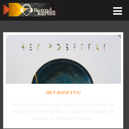
HEY ROSETTA!
Bestes Indie-Folk Album des Jahres mit Ankündigung Hey
Rosetta! präsentieren viertes und bestes Studioalbum. Die
Kanadier um Frontman Tim Baker...