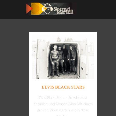
ELVIS BLACK STARS
Elvis Black Stars – So wie einst
Kasabian und Mando Diao Mit einem
großen Wow starten wir in diese