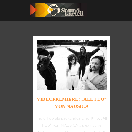
VIDEOPREMIERE: „ALL I DO“
VON NAUSICA
Indie-Pop als packendes Emo-Kino: „All
I Do“ von NAUSICA als exklusive