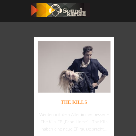
THE KILLS
Werden mit dem Alter immer besser –
The Kills EP „Echo Home“ The Kills
haben eine neue EP rausgebracht...