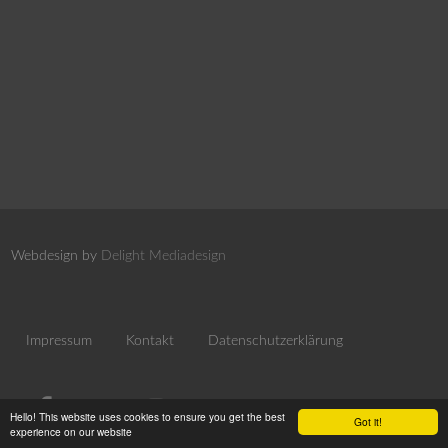
Webdesign by
Delight Mediadesign
Impressum
Kontakt
Datenschutzerklärung
Hello! This website uses cookies to ensure you get the best
Got it!
experience on our website