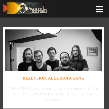
REZENSION: ALEX MOFA GANG
ALEX MOFA GANG mit neuer dritter Platte „Ende Offen“ Die
Berliner Gang ALEX MOFA GANG hat eine neue Platte
rausgebracht.