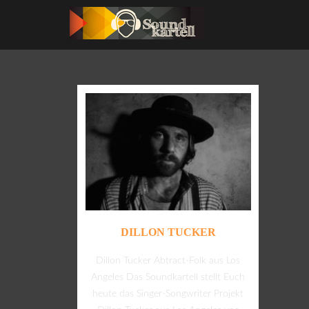
DILLON TUCKER
Dillon Tucker Abtract-Folk aus Los
Angeles Das Soundkartell stellt Euch
heute das Singer-Songwriter Projekt