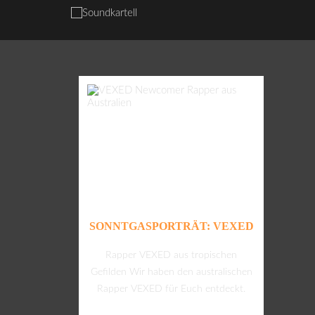
SONNTGASPORTRÄT: VEXED
Rapper VEXED aus tropischen
Gefilden Wir haben den australischen
Rapper VEXED für Euch entdeckt.