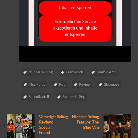
Inhalt entsperren
Erforderlichen Service
akzeptieren und Inhalte
entsperren
deinMusikblog
Frankreich
Marble Arch
Musikblog
Pop
Review
Shoegaze
Soundkartell
Synthetic-Pop
Vorheriger Beitrag
Nächster Beitrag
Review:
Feature: The
Special
Blue Van
Friend