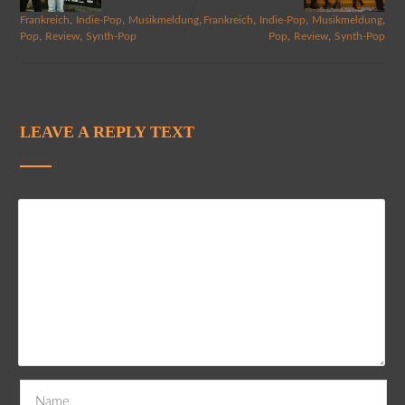
,
,
,
,
,
,
Frankreich
Indie-Pop
Musikmeldung
Frankreich
Indie-Pop
Musikmeldung
,
,
,
,
Pop
Review
Synth-Pop
Pop
Review
Synth-Pop
LEAVE A REPLY TEXT