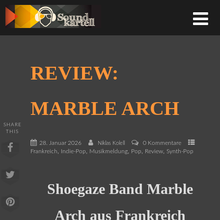
REVIEW:
MARBLE ARCH
SHARE
THIS
28. Januar 2026
0 Kommentare
Niklas Kolell
,
,
,
,
,
Frankreich
Indie-Pop
Musikmeldung
Pop
Review
Synth-Pop
Shoegaze Band Marble
Arch aus Frankreich