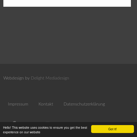
Webdesign by
Delight Mediadesign
Impressum
Kontakt
Datenschutzerklärung
Hello! This website uses cookies to ensure you get the best
Got it!
experience on our website