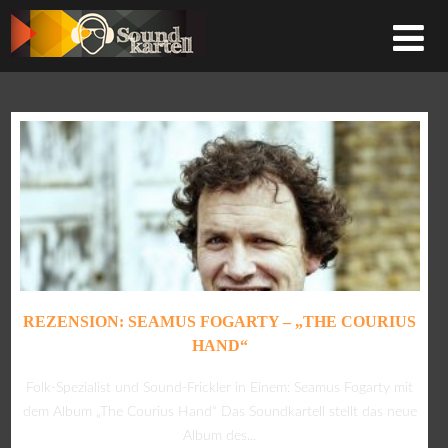
REZENSION: SEAMUS FOGARTY – „THE COURIUS
HAND“
Folk-Spezialist und Sound-Frickler in Einem: Seamus Fogarty mit
dem Album „The Courius Hand“ Das Soundkartell stellt das neue
Album des...