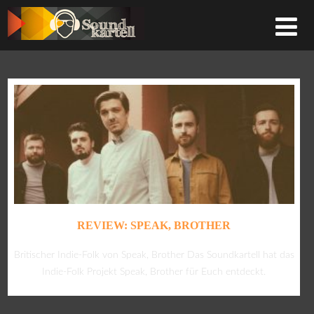
REVIEW: SPEAK, BROTHER
Britischer Indie-Folk von Speak, Brother Das Soundkartell hat das
Indie-Folk Projekt Speak, Brother für Euch entdeckt.