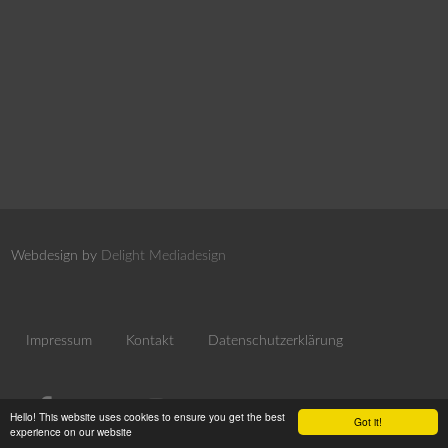
Webdesign by
Delight Mediadesign
Impressum
Kontakt
Datenschutzerklärung
Hello! This website uses cookies to ensure you get the best
Got it!
experience on our website