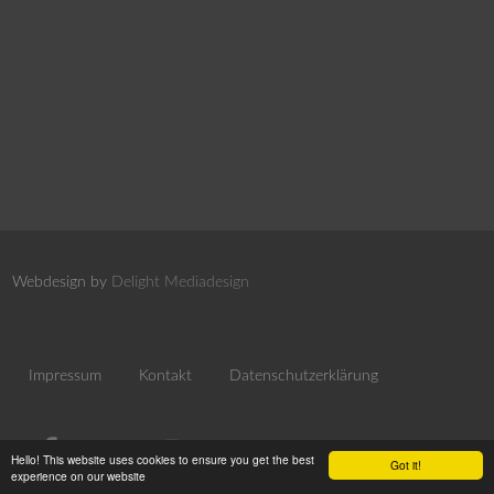
Webdesign by
Delight Mediadesign
Impressum
Kontakt
Datenschutzerklärung
Hello! This website uses cookies to ensure you get the best
Got it!
experience on our website