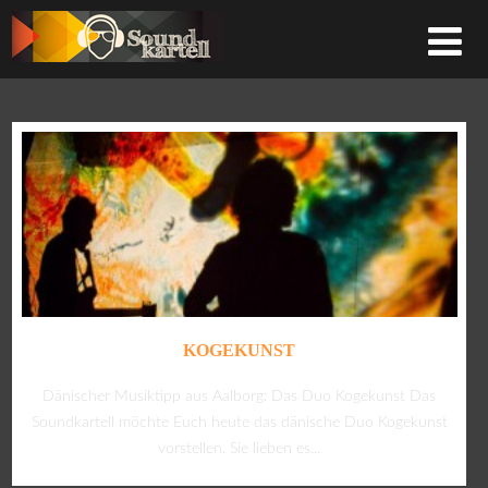
KOGEKUNST
Dänischer Musiktipp aus Aalborg: Das Duo Kogekunst Das
Soundkartell möchte Euch heute das dänische Duo Kogekunst
vorstellen. Sie lieben es...