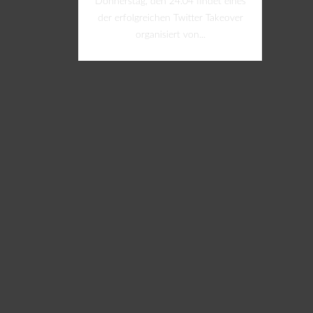
Donnerstag, den 24.04 findet eines
der erfolgreichen Twitter Takeover
organisiert von...